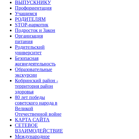
ВЫПУСКНИКУ
Профориентация
Учащимся
РОДИТЕЛЯМ
STOP-наркотик
Подросток и Закон
Организация
питания
Родительский
университет
Безопасная
жизнедеятельность
Образовательные
экскурсии
Кобринский район -
территория район
здоровья
80 лет победы
советского народа в
Великой
Отечественной войне
КАРТА САЙТА
СЕТЕВОЕ
ВЗАИМОДЕЙСТВИЕ
Международное