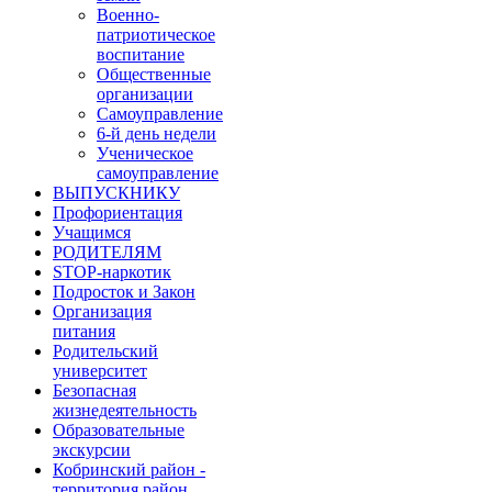
Военно-
патриотическое
воспитание
Общественные
организации
Самоуправление
6-й день недели
Ученическое
самоуправление
ВЫПУСКНИКУ
Профориентация
Учащимся
РОДИТЕЛЯМ
STOP-наркотик
Подросток и Закон
Организация
питания
Родительский
университет
Безопасная
жизнедеятельность
Образовательные
экскурсии
Кобринский район -
территория район