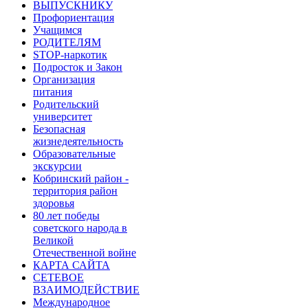
ВЫПУСКНИКУ
Профориентация
Учащимся
РОДИТЕЛЯМ
STOP-наркотик
Подросток и Закон
Организация
питания
Родительский
университет
Безопасная
жизнедеятельность
Образовательные
экскурсии
Кобринский район -
территория район
здоровья
80 лет победы
советского народа в
Великой
Отечественной войне
КАРТА САЙТА
СЕТЕВОЕ
ВЗАИМОДЕЙСТВИЕ
Международное