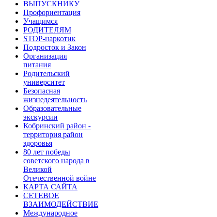
ВЫПУСКНИКУ
Профориентация
Учащимся
РОДИТЕЛЯМ
STOP-наркотик
Подросток и Закон
Организация
питания
Родительский
университет
Безопасная
жизнедеятельность
Образовательные
экскурсии
Кобринский район -
территория район
здоровья
80 лет победы
советского народа в
Великой
Отечественной войне
КАРТА САЙТА
СЕТЕВОЕ
ВЗАИМОДЕЙСТВИЕ
Международное