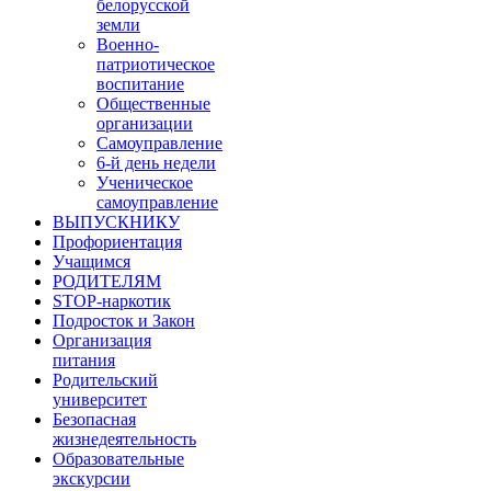
белорусской
земли
Военно-
патриотическое
воспитание
Общественные
организации
Самоуправление
6-й день недели
Ученическое
самоуправление
ВЫПУСКНИКУ
Профориентация
Учащимся
РОДИТЕЛЯМ
STOP-наркотик
Подросток и Закон
Организация
питания
Родительский
университет
Безопасная
жизнедеятельность
Образовательные
экскурсии