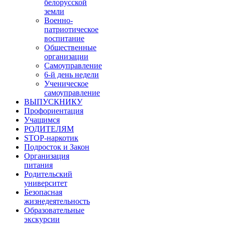
белорусской
земли
Военно-
патриотическое
воспитание
Общественные
организации
Самоуправление
6-й день недели
Ученическое
самоуправление
ВЫПУСКНИКУ
Профориентация
Учащимся
РОДИТЕЛЯМ
STOP-наркотик
Подросток и Закон
Организация
питания
Родительский
университет
Безопасная
жизнедеятельность
Образовательные
экскурсии