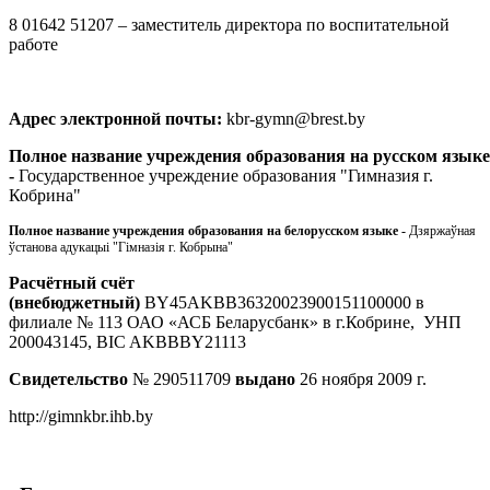
8 01642 51207 – заместитель директора по воспитательной
работе
Адрес электронной почты:
kbr-gymn@brest.by
Полное название учреждения образования на русском языке
-
Государственное учреждение образования "Гимназия г.
Кобрина"
Полное название учреждения образования на белорусском языке -
Дзяржаўная
ўстанова адукацыі "Гімназія г. Кобрына"
Расчётный счёт
(внебюджетный)
BY45AKBB36320023900151100000 в
филиале № 113 ОАО «АСБ Беларусбанк» в г.Кобрине, УНП
200043145, BIC AKBBBY21113
Свидетельство
№ 290511709
выдано
26 ноября 2009 г.
http://gimnkbr.ihb.by