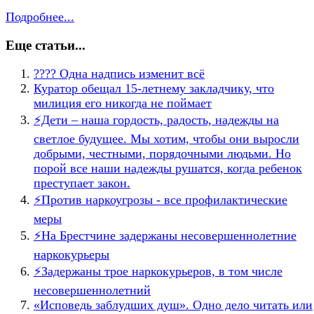
Подробнее...
Еще статьи...
???? Одна надпись изменит всё
Куратор обещал 15-летнему закладчику, что
милиция его никогда не поймает
⚡️Дети – наша гордость, радость, надежды на
светлое будущее. Мы хотим, чтобы они выросли
добрыми, честными, порядочными людьми. Но
порой все наши надежды рушатся, когда ребенок
преступает закон.
⚡️Против наркоугрозы - все профилактические
меры
⚡️На Брестчине задержаны несовершеннолетние
наркокурьеры
⚡️Задержаны трое наркокурьеров, в том числе
несовершеннолетний
«Исповедь заблудших душ». Одно дело читать или