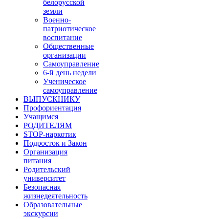
белорусской
земли
Военно-
патриотическое
воспитание
Общественные
организации
Самоуправление
6-й день недели
Ученическое
самоуправление
ВЫПУСКНИКУ
Профориентация
Учащимся
РОДИТЕЛЯМ
STOP-наркотик
Подросток и Закон
Организация
питания
Родительский
университет
Безопасная
жизнедеятельность
Образовательные
экскурсии