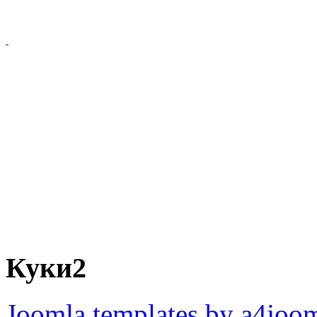
Куки2
Joomla templates by a4joo