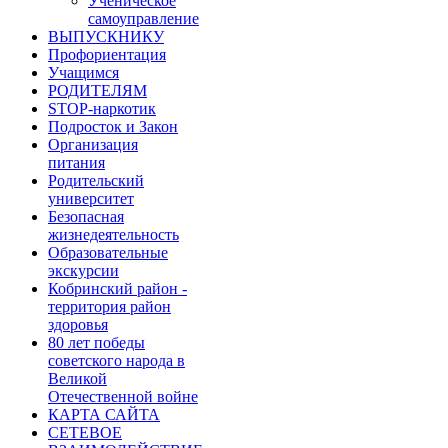
Ученическое
самоуправление
ВЫПУСКНИКУ
Профориентация
Учащимся
РОДИТЕЛЯМ
STOP-наркотик
Подросток и Закон
Организация
питания
Родительский
университет
Безопасная
жизнедеятельность
Образовательные
экскурсии
Кобринский район -
территория район
здоровья
80 лет победы
советского народа в
Великой
Отечественной войне
КАРТА САЙТА
СЕТЕВОЕ