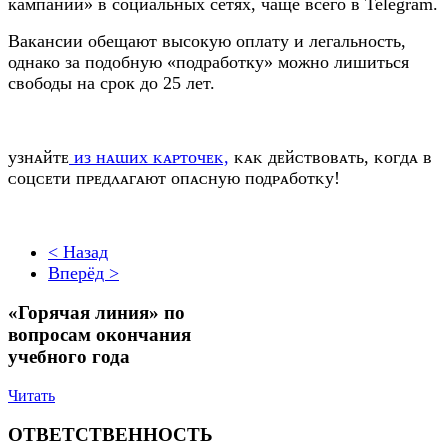
кампании» в социальных сетях, чаще всего в Telegram.
Вакансии обещают высокую оплату и легальность,
однако за подобную «подработку» можно лишиться
свободы на срок до 25 лет.
узнᴀйᴛᴇ
из нᴀɯих ᴋᴀᴩᴛочᴇᴋ,
ᴋᴀᴋ дᴇйᴄᴛʙоʙᴀᴛь, ᴋоᴦдᴀ ʙ
ᴄоцᴄᴇᴛи ᴨᴩᴇдᴧᴀᴦᴀюᴛ оᴨᴀᴄную ᴨодᴩᴀбоᴛᴋу!
< Назад
Вперёд >
«Горячая линия» по
вопросам окончания
учебного года
Читать
ОТВЕТСТВЕННОСТЬ