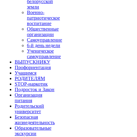
белорусской
земли
Военно-
патриотическое
воспитание
Общественные
организации
Самоуправление
6-й день недели
Ученическое
самоуправление
ВЫПУСКНИКУ
Профориентация
Учащимся
РОДИТЕЛЯМ
STOP-наркотик
Подросток и Закон
Организация
питания
Родительский
университет
Безопасная
жизнедеятельность
Образовательные
экскурсии